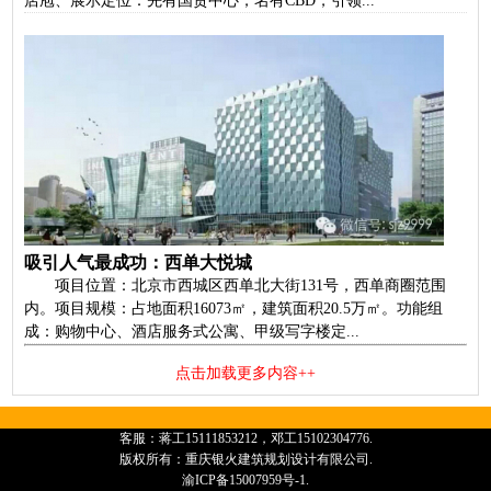
店庖、展示定位：先有国贸中心，名有CBD，引领...
吸引人气最成功：西单大悦城
项目位置：北京市西城区西单北大街131号，西单商圈范围
内。项目规模：占地面积16073㎡，建筑面积20.5万㎡。功能组
成：购物中心、酒店服务式公寓、甲级写字楼定...
点击加载更多内容++
客服：蒋工15111853212，邓工15102304776.
版权所有：重庆银火建筑规划设计有限公司.
渝ICP备15007959号-1.