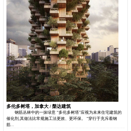
多伦多树塔，加拿大 / 槃达建筑
钢筋丛林中的一抹绿意 “多伦多树塔”应视为未来住宅建筑的
催化剂,其做法比常规施工法更效、更环保。 “穿行于充斥着钢
筋...