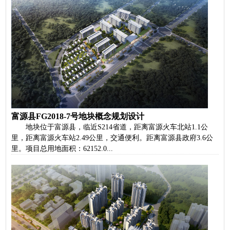
富源县FG2018-7号地块概念规划设计
地块位于富源县，临近S214省道，距离富源火车北站1.1公
里，距离富源火车站2.49公里，交通便利。距离富源县政府3.6公
里。项目总用地面积：62152.0...